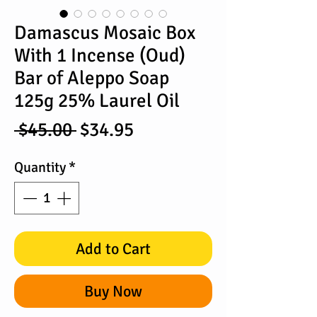
Damascus Mosaic Box
With 1 Incense (Oud)
Bar of Aleppo Soap
125g 25% Laurel Oil
Regular
Sale
 $45.00 
$34.95
Price
Price
Quantity
*
Add to Cart
Buy Now