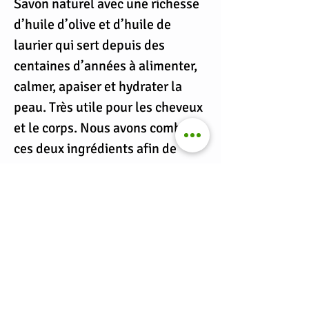
Savon naturel avec une richesse
d’huile d’olive et d’huile de
laurier qui sert depuis des
centaines d’années à alimenter,
calmer, apaiser et hydrater la
peau. Très utile pour les cheveux
et le corps. Nous avons combiné
ces deux ingrédients afin de
créer une barre nettoyante et
adoucissante. Ce savon hydrant
ne contient pas des ingrédients
d’origine animale, ni des
colorants artificiels. Il n’a pas été
testé sur les animaux.