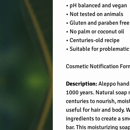
• pH balanced and vegan
• Not tested on animals
• Gluten and paraben free
• No palm or coconut oil
• Centuries-old recipe
• Suitable for problematic
Cosmetic Notification Fo
Description:
Aleppo handm
1000 years. Natural soap ri
centuries to nourish, mois
useful for hair and body.
ingredients to create a s
bar. This moisturizing soa