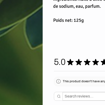
de sodium, eau, parfum.
Poids net: 125g
5.0
★
★
★
★
This product doesn't have any 