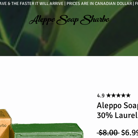
VE & THE FASTER IT WILL ARRIVE | PRICES ARE IN CANADIAN DOLLAR 
Aleppo Soap Sharbo
4.9
★★★★★
Aleppo So
30% Laurel
Regu
 $8.00 
$6.9