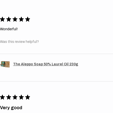
★
★
★
★
★
Wonderful!
Was this review helpful?
The Aleppo Soap 50% Laurel Oil 230g
★
★
★
★
★
Very good