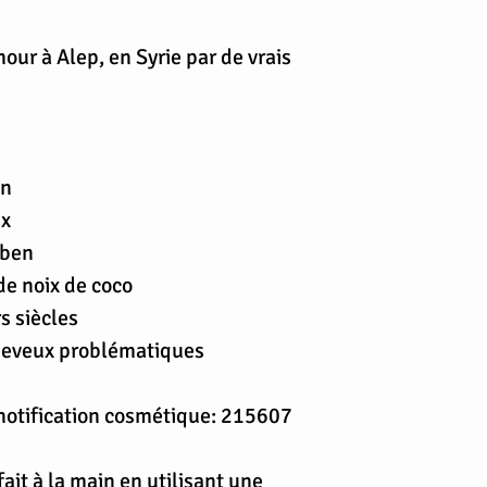
our à Alep, en Syrie par de vrais
.
en
ux
aben
de noix de coco
s siècles
cheveux problématiques
notification cosmétique: 215607
ait à la main en utilisant une