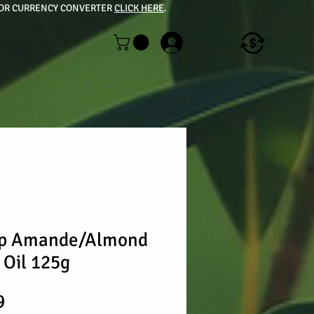
| FOR CURRENCY CONVERTER
CLICK HERE
.
ap Amande/Almond
 Oil 125g
lar
Sale
9