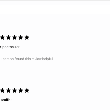
★
★
★
★
★
Spectacular!
1 person found this review helpful.
★
★
★
★
★
Terrific!