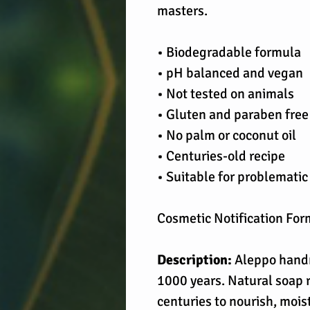
masters.
• Biodegradable formula
• pH balanced and vegan
• Not tested on animals
• Gluten and paraben free
• No palm or coconut oil
• Centuries-old recipe
• Suitable for problematic
Cosmetic Notification Fo
Description:
Aleppo handm
1000 years. Natural soap ri
centuries to nourish, mois