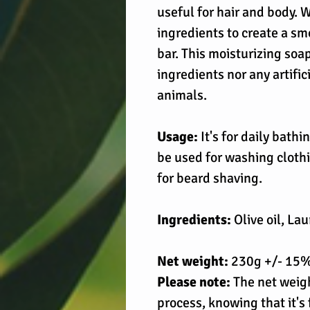
useful for hair and body.
ingredients to create a s
bar. This moisturizing soa
ingredients nor any artific
animals.
Usage:
It's for daily bathi
be used for washing clothi
for beard shaving.
Ingredients:
Olive oil, Lau
Net weight:
230g +/- 15
Please note:
The net weigh
process, knowing that it's