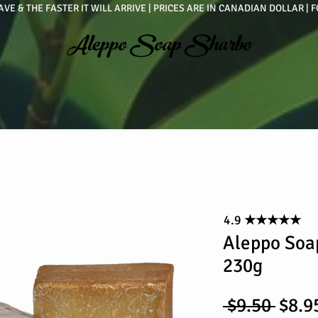
VE & THE FASTER IT WILL ARRIVE | PRICES ARE IN CANADIAN DOLLAR 
Aleppo Soap Sharbo
4.9
★★★★★
Aleppo Soa
230g
Regu
 $9.50 
$8.9