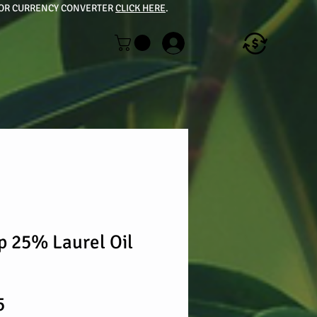
| FOR CURRENCY CONVERTER
CLICK HERE
.
p 25% Laurel Oil
lar
Sale
5